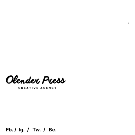
Fb.
/
Ig.
/
Tw.
/
Be.