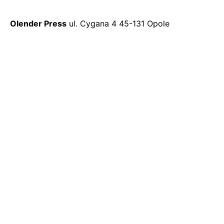
Olender Press
ul. Cygana 4
45-131 Opole
E: biuro@olender-press.com.pl
E: jacek@olender-press.com.pl
Pracuj z nami
Jesteś zainteresowany współpracą/ofertą?
biuro@olender-press.com.pl
Pracuj dla nas
Szukasz nowych możliwości i posiadasz umiejętności