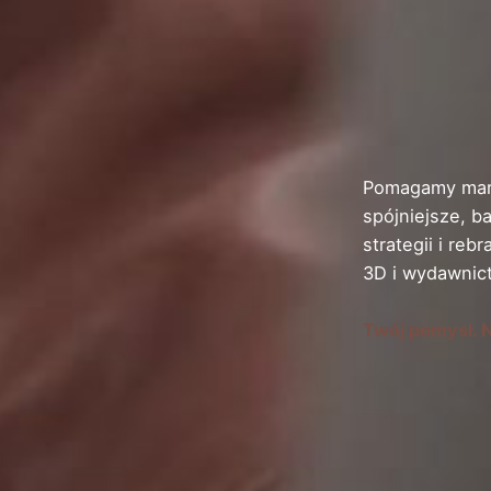
Pomagamy mark
spójniejsze, b
strategii i reb
3D i wydawnic
Twój pomysł. N