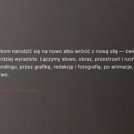
om narodzić się na nowo albo wrócić z nową siłą — świ
ardziej wyraziste. Łączymy słowo, obraz, przestrzeń i ruc
randingu, przez grafikę, redakcję i fotografię, po animacje,
two.
asza realizacja.