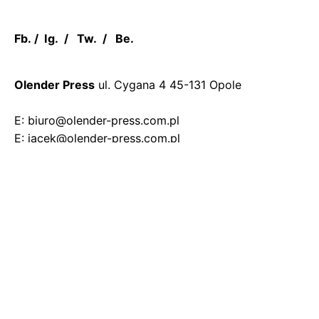
Fb.
/
Ig.
/
Tw.
/
Be.
Olender Press
ul. Cygana 4
45-131 Opole
E: biuro@olender-press.com.pl
E: jacek@olender-press.com.pl
Pracuj z nami
Jesteś zainteresowany współpracą/ofertą?
biuro@olender-press.com.pl