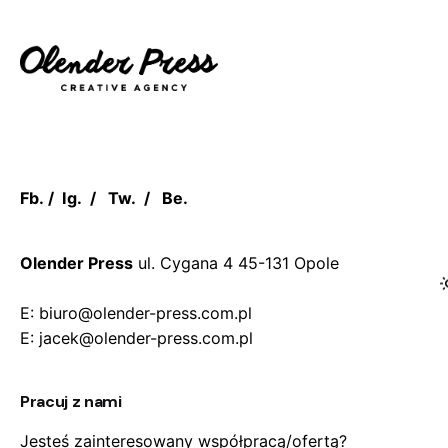
Fb.
/
Ig.
/
Tw.
/
Be.
Olender Press
ul. Cygana 4
45-131 Opole
E: biuro@olender-press.com.pl
E: jacek@olender-press.com.pl
Pracuj z nami
Jesteś zainteresowany współpracą/ofertą?