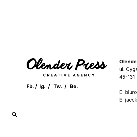
Olende
ul. Cyg
45-131
Fb.
/
Ig.
/
Tw.
/
Be.
E: biur
E: jace