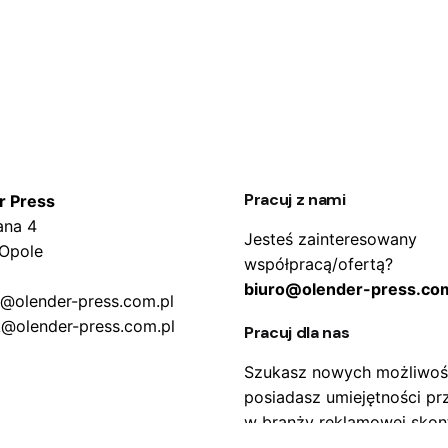
Pracuj z nami
r Press
ana 4
Jesteś zainteresowany
 Opole
współpracą/ofertą?
biuro@olender-press.com
o@olender-press.com.pl
k@olender-press.com.pl
Pracuj dla nas
Szukasz nowych możliwośc
posiadasz umiejętności pr
w branży reklamowej skon
się z nami.