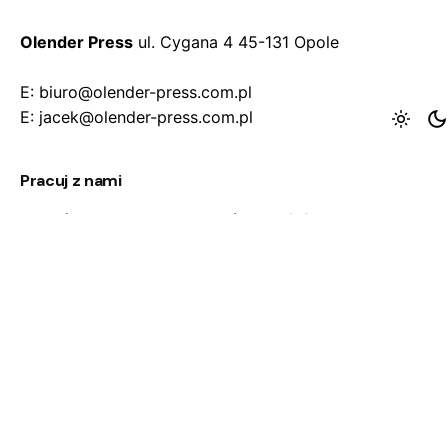
Olender Press
ul. Cygana 4
45-131 Opole
E: biuro@olender-press.com.pl
E: jacek@olender-press.com.pl
Pracuj z nami
Jesteś zainteresowany współpracą/ofertą?
biuro@olender-press.com.pl
Pracuj dla nas
Szukasz nowych możliwości i posiadasz umiejętności
przydatne w branży reklamowej skontaktuj się z
nami.
biuro@olender-press.com.pl