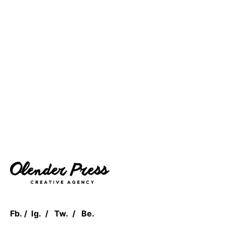
Fb.
/
Ig.
/
Tw.
/
Be.