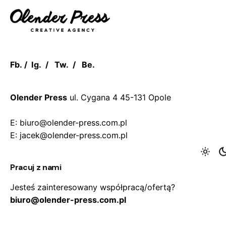
Fb.
/
Ig.
/
Tw.
/
Be.
Olender Press
ul. Cygana 4
45-131 Opole
E: biuro@olender-press.com.pl
E: jacek@olender-press.com.pl
Pracuj z nami
Jesteś zainteresowany współpracą/ofertą?
biuro@olender-press.com.pl