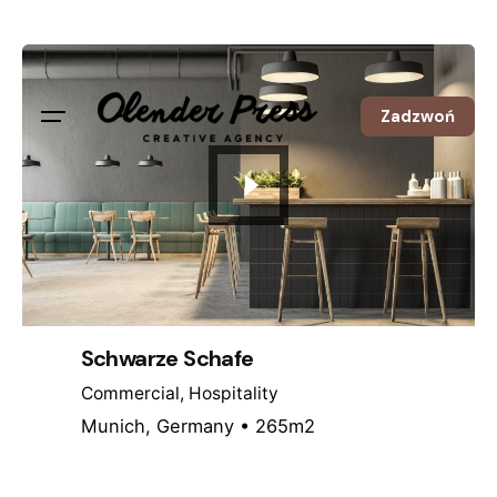
S
k
i
p
Zadzwoń
t
o
c
o
n
t
e
n
Schwarze Schafe
t
Commercial
Hospitality
Munich, Germany • 265m2