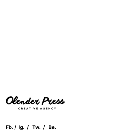
Fb.
/
Ig.
/
Tw.
/
Be.