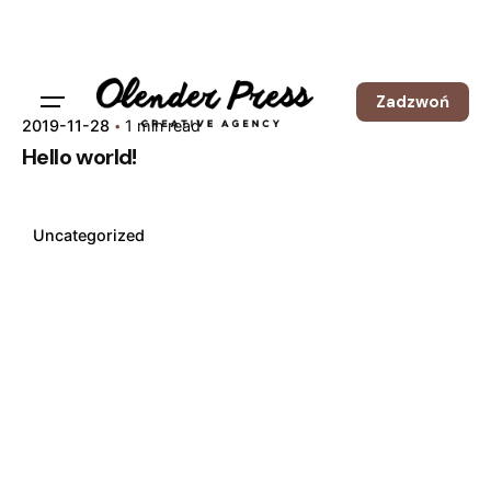
Skip
to
content
Zadzwoń
2019-11-28
1 min read
Hello world!
Posted by
kamil
Uncategorized
1