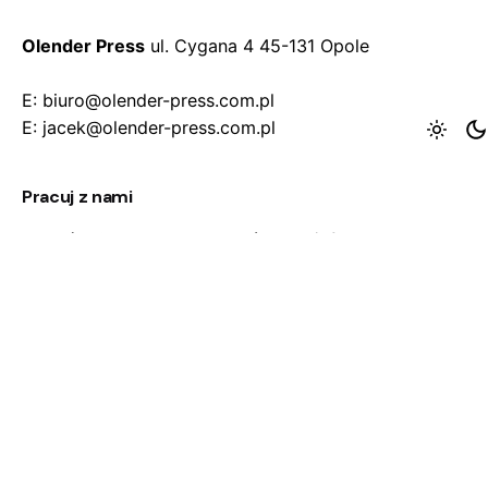
Olender Press
ul. Cygana 4
45-131 Opole
E: biuro@olender-press.com.pl
E: jacek@olender-press.com.pl
Pracuj z nami
Jesteś zainteresowany współpracą/ofertą?
biuro@olender-press.com.pl
Pracuj dla nas
Szukasz nowych możliwości i posiadasz umiejętności
przydatne w branży reklamowej skontaktuj się z
nami.
biuro@olender-press.com.pl